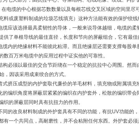
：在电缆的中心根据芯数数量以及每根芯线交叉区域的空间里尽
充料或废塑料制成的垃圾芯线填充）这种方法能有效的保护绞线
：电缆应该选择最具柔韧性的导体，一般来说导体越细，电缆的
提供了单根导线的最佳直径，长度和节向的屏蔽组合，它有最佳
：电缆内的绝缘材料不能彼此粘滞。而且绝缘层还需要支撑每股单股
的数百万米电缆中的应用过程中证实他的可靠性。
线结构必须以最佳的交合节距绕在一个稳定的抗拉中心周围。然
开始，因该采用成束绞合的方式。
甲胄式挤压成型的内护套取代廉价的羊毛材料，填充物或附属填充
优化的编织角度将屏蔽层紧紧的编织在内护套外，松散的编织带会
编织的屏蔽层同时具有抗扭力的作用。
由不同的改良材料制成的外护套具有不同的功能，有抗UV功能的
都有一个共同点，高耐磨性，并不会粘附任何东西。外护套必须