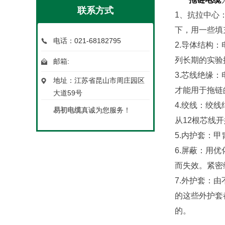
联系方式
1、抗拉中心
下，用一些填
电话：021-68182795
2.导体结构
列长期的实验
邮箱:
3.芯线绝缘
地址：江苏省昆山市周庄园区
才能用于拖链
大道59号
4.绞线：绞
易初电缆
真诚为您服务！
从12根芯线
5.内护套：
6.屏蔽：用
而失效。紧密
7.外护套：
的这些外护套
的。