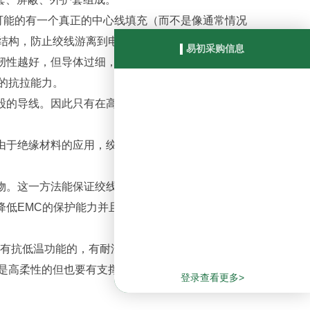
可能的有一个真正的中心线填充（而不是像通常情况
结构，防止绞线游离到电缆的中心区域。
柔韧性越好，但导体过细，会产生电缆缠绕现象。一系
的抗拉能力。
的导线。因此只有在高压成型的PVC或者TPE材料
而由于绝缘材料的应用，绞线结构应按运动状态设计，
物。这一方法能保证绞线结构不会散乱。
降低EMC的保护能力并且屏蔽层也很快因屏蔽的断裂
，有抗低温功能的，有耐油的以及成本优化的。但所有
是高柔性的但也要有支撑功能，当然应该是高压成型
登录查看更多>