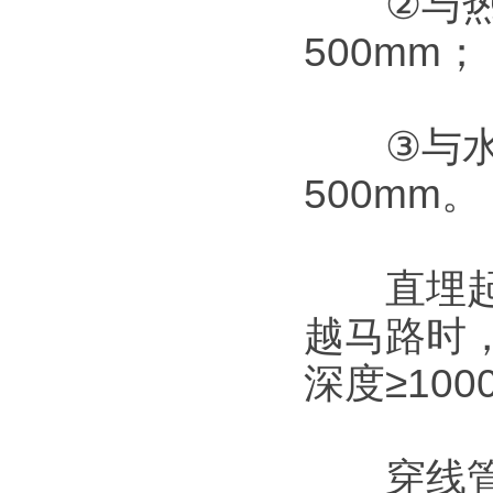
②与热力
500mm；
③与水管
500mm。
直埋起重
越马路时
深度≥10
穿线管直