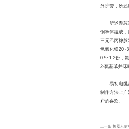
外护套，所述
所述缆芯进一
铜导体组成，
三元乙丙橡胶5
氢氧化镁20~
0.5~1.2份
2-巯基苯并咪
易初
电缆
制作方法上广
户的喜欢。
上一条:
机器人耐