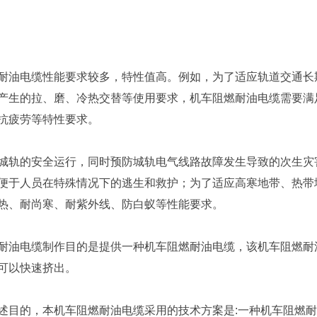
电缆性能要求较多，特性值高。例如，为了适应轨道交通长期
产生的拉、磨、冷热交替等使用要求，机车阻燃耐油电缆需要满
抗疲劳等特性要求。
的安全运行，同时预防城轨电气线路故障发生导致的次生灾害
便于人员在特殊情况下的逃生和救护；为了适应高寒地带、热带
热、耐尚寒、耐紫外线、防白蚁等性能要求。
电缆制作目的是提供一种机车阻燃耐油电缆，该机车阻燃耐油
可以快速挤出。
的，本机车阻燃耐油电缆采用的技术方案是:一种机车阻燃耐