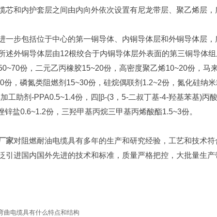
缆芯和内护套层之间由内向外依次设置有尼龙带层、聚乙烯层，
步包括位于中心的第一铜导体、内铜导体层和外铜导体层，所
所述外铜导体层由12根绞合于内铜导体层外表面的第三铜导体
0~70份，二元乙丙橡胶15~20份，高密度聚乙烯10~20份，马
30份，磷氮类阻燃剂15~30份，硅烷偶联剂1.2~2份，氮化硅纳
，氟加工助剂-PPA0.5~1.4份，四[β-(3，5-二叔丁基-4-羟基苯基
唑锌盐0.6~1.2份，三羟甲基丙烷三甲基丙烯酸酯1.5~3份。
厂家
对阻燃耐油电缆具有多年的生产和研究经验，工艺和技术符
泛引进国内国外先进的技术和标准，质量严格把控，大批量生产
弯曲电缆具有什么特点和结构