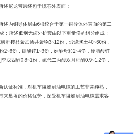
所述尼龙带层绕包于缆芯外表面；
述内铜导体层由6根绞合于第一铜导体外表面的第二
组成；所述低烟无卤外护套由以下重量份的组分组成：
来酸酐接枝聚乙烯共聚物3~12份，煅烧陶土40~60份，
米粉2~6份，硼酸锌1~3份，娃酮母粒2~4份，硬脂酸锌
)丙酸]季戊四醇0.8~1份，硫代二丙酸双月桂酯0.9~1.2份，
合认证标准，对机车阻燃耐油电缆的工艺非常纯熟，
带来显著的价格优势，深受机车阻燃耐油电缆需求客