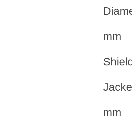
Diamet
mm 
Shield
JacketD
mm