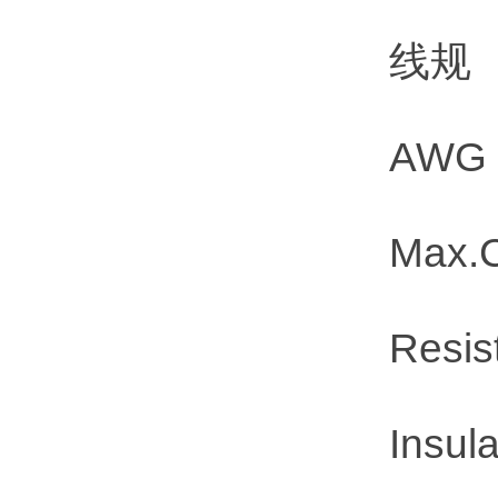
线规
AWG 
Max.Co
Resist
Insulat